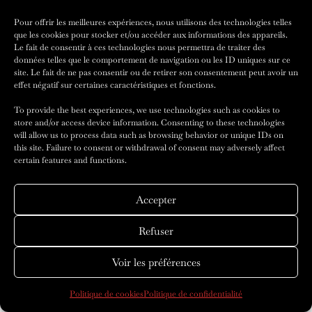
Pour offrir les meilleures expériences, nous utilisons des technologies telles
Coco Rocha Dévoile La Nouvelle
que les cookies pour stocker et/ou accéder aux informations des appareils.
Le fait de consentir à ces technologies nous permettra de traiter des
Parure De Haute Joaillerie De La
données telles que le comportement de navigation ou les ID uniques sur ce
Maison Akillis
site. Le fait de ne pas consentir ou de retirer son consentement peut avoir un
effet négatif sur certaines caractéristiques et fonctions.
4 minute read
To provide the best experiences, we use technologies such as cookies to
store and/or access device information. Consenting to these technologies
will allow us to process data such as browsing behavior or unique IDs on
this site. Failure to consent or withdrawal of consent may adversely affect
certain features and functions.
Accepter
Refuser
Voir les préférences
Politique de cookies
Politique de confidentialité