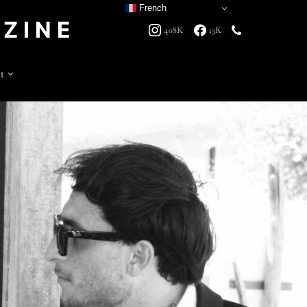
French
ZINE
408K
13K
t