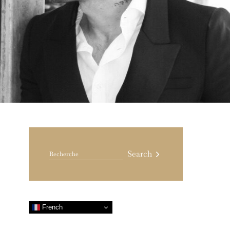
Search for:
Search
French