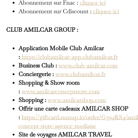
Abonnement sur Fnac :
cliquez-ici
Abonnement sur Cdiscount :
cliquez-ici
CLUB AMILCAR GROUP :
Application Mobile Club Amilcar
:
https://clubamilcar-app.clubamilcar.fr
Business Club :
www.club-amilcar.com
Conciergerie :
www.clubamilcar.fr
Shopping & Show room
:
www.amilcarconceptstore.com
Shopping :
www.amilcarshop.com
Offrir une carte cadeaux AMILCAR SHOP
:
https://giftcard.sumup.io/order/G394KS4/amil
concept-store-agence-mediane
Site de voyages AMILCAR TRAVEL