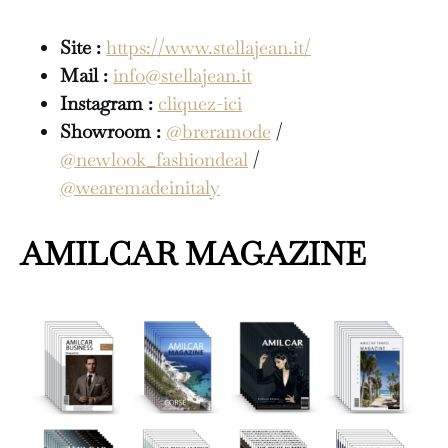
Site :
https://www.stellajean.it/
Mail :
info@stellajean.it
Instagram :
cliquez-ici
Showroom :
@breramode
/
@newlook_fashiondeal
/
@wearemadeinitaly
AMILCAR MAGAZINE