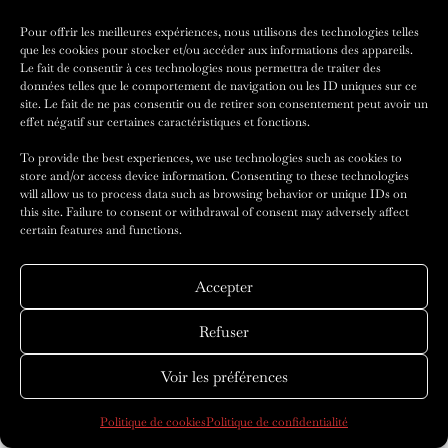
Pour offrir les meilleures expériences, nous utilisons des technologies telles
que les cookies pour stocker et/ou accéder aux informations des appareils.
Le fait de consentir à ces technologies nous permettra de traiter des
données telles que le comportement de navigation ou les ID uniques sur ce
site. Le fait de ne pas consentir ou de retirer son consentement peut avoir un
effet négatif sur certaines caractéristiques et fonctions.
To provide the best experiences, we use technologies such as cookies to
Celio Lance La Collection
store and/or access device information. Consenting to these technologies
will allow us to process data such as browsing behavior or unique IDs on
Saint Tropez Pour Un Été
this site. Failure to consent or withdrawal of consent may adversely affect
Farniente Et Élégant
certain features and functions.
26 juin 2024
Accepter
Refuser
Next Article
Voir les préférences
Politique de cookies
Politique de confidentialité