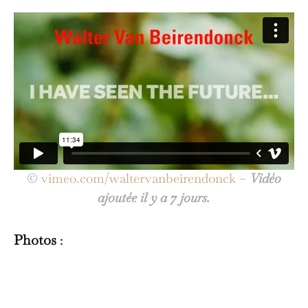
©
vimeo.com/waltervanbeirendonck
–
Vidéo
ajoutée il y a 7 jours.
Photos
: