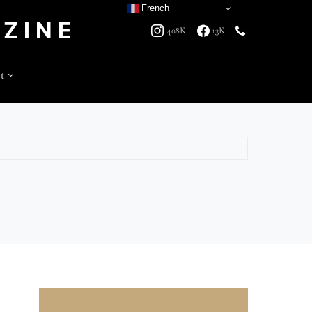
French
ZINE
408K
13K
t
Search for: