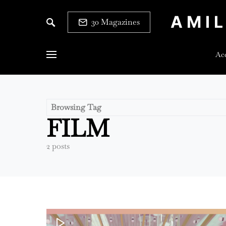
AMI
30 Magazines
Acc
Browsing Tag
FILM
2 posts