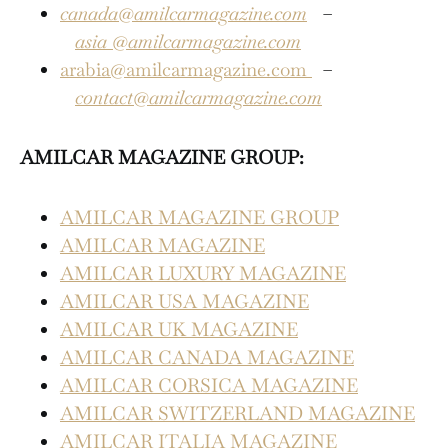
canada@amilcarmagazine.com
–
asia
@amilcarmagazine.com
arabia@amilcarmagazine.com
–
contact@amilcarmagazine.com
AMILCAR MAGAZINE GROUP:
AMILCAR MAGAZINE GROUP
AMILCAR MAGAZINE
AMILCAR LUXURY MAGAZINE
AMILCAR USA MAGAZINE
AMILCAR UK MAGAZINE
AMILCAR CANADA MAGAZINE
AMILCAR CORSICA MAGAZINE
AMILCAR SWITZERLAND MAGAZINE
AMILCAR ITALIA MAGAZINE