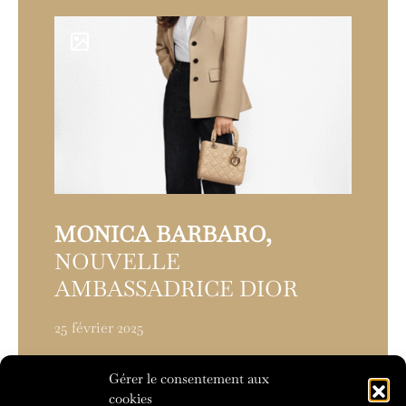
MONICA BARBARO,
NOUVELLE
AMBASSADRICE DIOR
25 février 2025
Gérer le consentement aux
Next Article
cookies