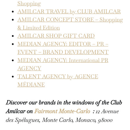
Shopping
AMILCAR TRAVEL by CLUB AMILCAR
AMILCAR CONCEPT STORE – Shopping
& Limited Edition
AMILCAR SHOP GIFT CARD
MEDIAN AGENCY: EDITOR – PR –
EVENT – BRAND DEVELOPMENT
MEDIAN AGENCY: International PR
AGENCY
TALENT AGENCY by AGENCE
MÉDIANE
Discover our brands in the windows of the Club
Amilcar on
Fairmont Monte-Carlo
:
12 Avenue
des Spélugues, Monte Carlo, Monaco, 98000