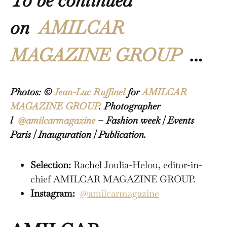
To be continued
on
AMILCAR
MAGAZINE GROUP
…
Photos: ©
Jean-Luc Ruffinel
for
AMILCAR
MAGAZINE GROUP
. Photographer
l
@amilcarmagazine
– Fashion week | Events
Paris | Inauguration | Publication.
Selection:
Rachel Joulia-Helou, editor-in-
chief AMILCAR MAGAZINE GROUP.
Instagram:
@amilcarmagazine