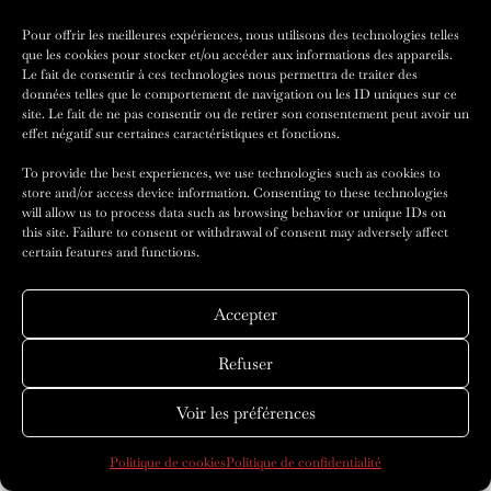
Pour offrir les meilleures expériences, nous utilisons des technologies telles
que les cookies pour stocker et/ou accéder aux informations des appareils.
AMILCAR
Le fait de consentir à ces technologies nous permettra de traiter des
données telles que le comportement de navigation ou les ID uniques sur ce
site. Le fait de ne pas consentir ou de retirer son consentement peut avoir un
MAGAZINE
GROUP
effet négatif sur certaines caractéristiques et fonctions.
To provide the best experiences, we use technologies such as cookies to
store and/or access device information. Consenting to these technologies
AMILCAR MAGAZINE to discover on
will allow us to process data such as browsing behavior or unique IDs on
this site. Failure to consent or withdrawal of consent may adversely affect
Linktr.ee:
https://linktr.ee/amilcarmagazine
certain features and functions.
Accepter
Refuser
Voir les préférences
Politique de cookies
Politique de confidentialité