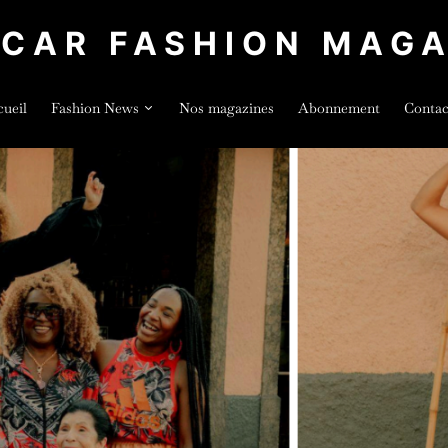
LCAR FASHION MAGA
ueil
Fashion News
Nos magazines
Abonnement
Contac