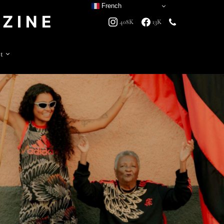
French
ZINE
408K
13K
t