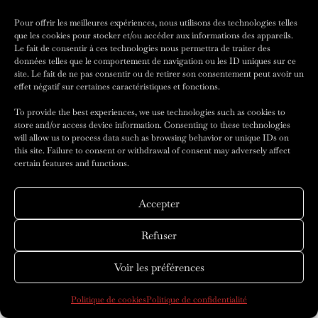
Pour offrir les meilleures expériences, nous utilisons des technologies telles
que les cookies pour stocker et/ou accéder aux informations des appareils.
Le fait de consentir à ces technologies nous permettra de traiter des
données telles que le comportement de navigation ou les ID uniques sur ce
site. Le fait de ne pas consentir ou de retirer son consentement peut avoir un
effet négatif sur certaines caractéristiques et fonctions.
To provide the best experiences, we use technologies such as cookies to
store and/or access device information. Consenting to these technologies
will allow us to process data such as browsing behavior or unique IDs on
this site. Failure to consent or withdrawal of consent may adversely affect
certain features and functions.
Accepter
LA MAISON ROSHMODE
Refuser
COUTURE À L’international
Voir les préférences
4 minute read
Politique de cookies
Politique de confidentialité