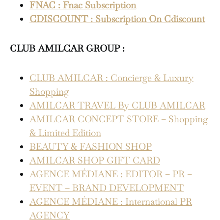
FNAC : Fnac Subscription
CDISCOUNT : Subscription On Cdiscount
CLUB AMILCAR GROUP :
CLUB AMILCAR : Concierge & Luxury
Shopping
AMILCAR TRAVEL By CLUB AMILCAR
AMILCAR CONCEPT STORE – Shopping
& Limited Edition
BEAUTY & FASHION SHOP
AMILCAR SHOP GIFT CARD
AGENCE MÉDIANE : EDITOR – PR –
EVENT – BRAND DEVELOPMENT
AGENCE MÉDIANE : International PR
AGENCY